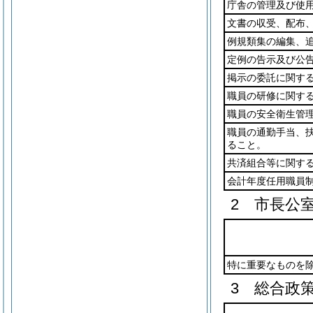
庁舎の管理及び使
文書の収受、配布
例規類集の編集、
定例の告示及び公
掲示の委託に関す
職員の研修に関す
職員の安全衛生管
職員の通勤手当、
ること。
共済組合等に関す
会計年度任用職員
2 市長公
特に重要なものを
3 総合政