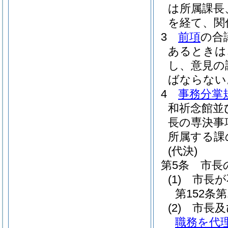
は所属課長
を経て、関
3
前項
の合
あるときは
し、意見の
ばならない
4
事務分掌
和祈念館並
長の専決事
所属する課
(代決)
第5条
市長
(1)
市長が
第152条
(2)
市長及
職務を代