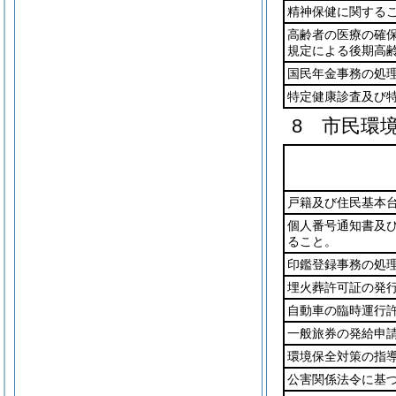
精神保健に関する
高齢者の医療の確
規定による後期高
国民年金事務の処
特定健康診査及び
8 市民環
戸籍及び住民基本
個人番号通知書及
ること。
印鑑登録事務の処
埋火葬許可証の発
自動車の臨時運行
一般旅券の発給申
環境保全対策の指
公害関係法令に基