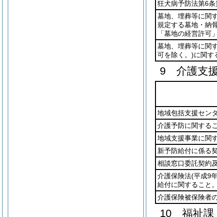
狂犬病予防法第6条
墓地、埋葬等に関
規定する墓地・納
「墓地の経営許可」
墓地、埋葬等に関
可を除く。)
に関す
9 介護支
地域包括支援セン
介護予防に関する
地域支援事業に関
新予防給付に係る
相談窓口委託契約
介護保険法
(平成9
給付に関すること
介護保険被保険者
10 福祉課