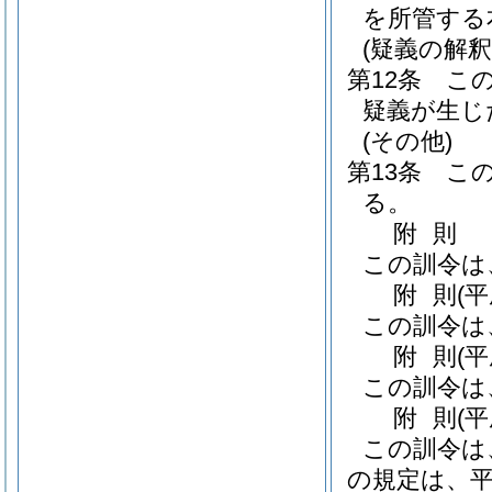
を所管する
(疑義の解釈
第12条
こ
疑義が生じ
(その他)
第13条
こ
る。
附
則
この訓令は
附
則
(
この訓令は
附
則
(
この訓令は
附
則
(
この訓令は
の規定は、平