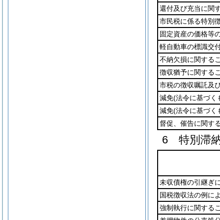
還付及び充当に関
市民税に係る特別
固定資産の価格等
軽自動車の標識交
不納欠損に関する
徴収猶予に関する
市税の徴収嘱託及
減免
(法令に基づく
減免
(法令に基づく
督促、催告に関す
6 特別滞
未収債権の引継ぎ
国税徴収法の例に
強制執行に関する