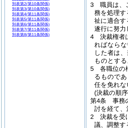
3
職員は、
別表第2
(第10条関係)
別表第3
(第10条関係)
務を処理す
別表第4
(第11条関係)
別表第5
(第11条関係)
祉に適合す
別表第6
(第11条関係)
遂行に努力
別表第7
(第11条関係)
別表第8
(第11条関係)
4
決裁権者
ればならな
した者は、
ものとする
5
各職位の
るものであ
任を免れな
(決裁の順序
第4条
事務
討を経て、
2
決裁を受
議、調整す