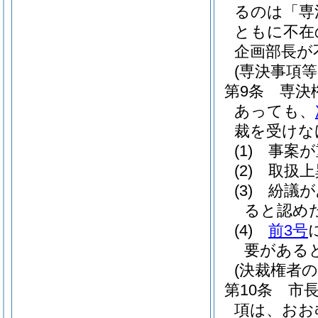
るのは「専
ともに不在
企画部長が
(専決事項等
第9条
専決
あっても、
裁を受けな
(1)
事案が
(2)
取扱上
(3)
紛議が
ると認め
(4)
前3号
要がある
(決裁権者の
第10条
市
項は、おお