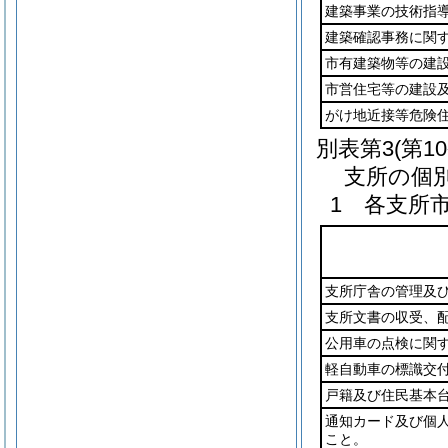
建築事業の技術指
建築確認事務に関
市有建築物等の建
市営住宅等の建設
がけ地近接等危険
別表第3
(第1
支所の個
1 各支所
支所庁舎の管理及
支所文書の収受、
公用車の点検に関
軽自動車の標識交
戸籍及び住民基本
通知カード及び個
こと。