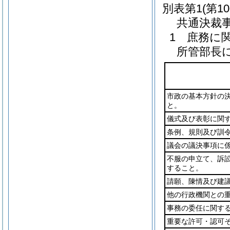
別表第1
(第1
共通決裁
1 庶務に
所管部長
市政の基本方針の
と。
儀式及び表彰に関
条例、規則及び訓
議会の議決事項に
不服の申立て、訴
すること。
請願、陳情及び建
他の行政機関との
事務の委任に関す
重要な許可・認可