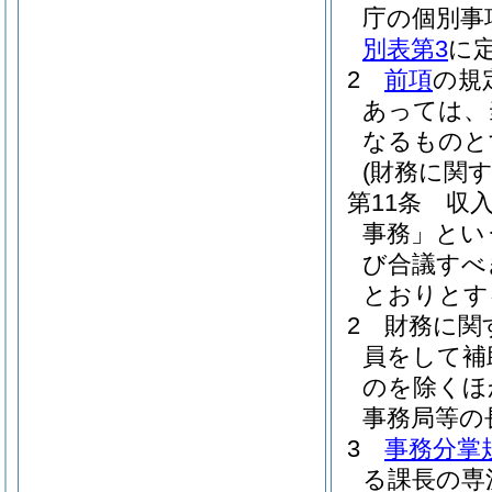
庁の個別事
別表第3
に
2
前項
の規
あっては、
なるものと
(財務に関
第11条
収
事務」とい
び合議すべ
とおりとす
2
財務に関
員をして補
のを除くほ
事務局等の
3
事務分掌
る課長の専