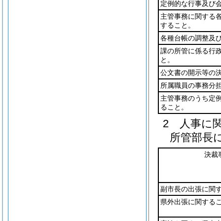
定例的な行事及び
主管事務に関する
すること。
各種台帳の調整及
課の所管に係る行
と。
公文書の開示等の
所属職員の事務分
主管事務のうち定
ること。
2 人事に
所管部長
決裁
副市長の出張に関
県外出張に関する