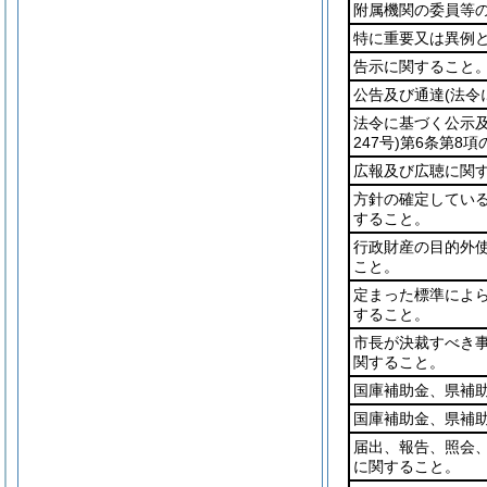
附属機関の委員等
特に重要又は異例
告示に関すること
公告及び通達
(法令
法令に基づく公示
247号)
第6条第8項
広報及び広聴に関
方針の確定してい
すること。
行政財産の目的外
こと。
定まった標準によ
すること。
市長が決裁すべき
関すること。
国庫補助金、県補
国庫補助金、県補
届出、報告、照会
に関すること。