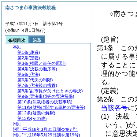
南さつま市事務決裁規程
○南さつ
平成17年11月7日 訓令第1号
(令和8年4月1日施行)
(趣旨)
条項目次
沿革
第1条
この
本則
第1条
(趣旨)
に属する事
第2条
(定義)
第3条
(権限と責任の原則)
することに
第4条
(決裁の順序等)
理的かつ能
第5条
(代決)
第6条
(代決の制限)
る。
第7条
(代決後の措置)
(定義)
第8条
(副市長が欠けたときの専決)
第9条
(専決事項等の専決留保)
第2条
この
第10条
(決裁権者の決裁事項)
当該各号
に
第11条
(財務に関する事務の専決等)
第12条
(疑義の解釈)
(1)
決裁 
第13条
(その他)
いう。)
が
附則
附則
(平成18年3月31日訓令第7号)
に意思決
附則
(平成18年5月29日訓令第19号)