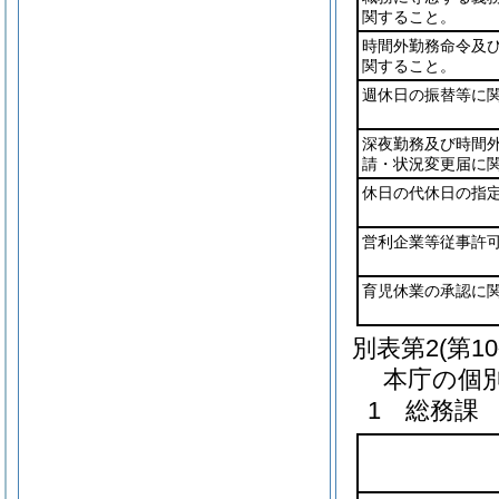
関すること。
時間外勤務命令及
関すること。
週休日の振替等に
深夜勤務及び時間
請・状況変更届に
休日の代休日の指
営利企業等従事許
育児休業の承認に
別表第2
(第1
本庁の個
1 総務課