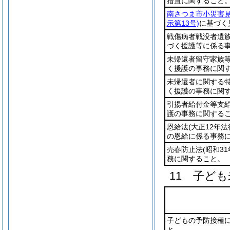
措置に関すること
南さつま市小災害
示第13号)
に基づく
戦傷病者戦没者遺
づく援護等に係る
未帰還者留守家族
く援護の事務に関
未帰還者に関する
く援護の事務に関
引揚者給付金等支
護の事務に関する
恩給法
(大正12年法
の恩給に係る事務
売春防止法
(昭和31
務に関すること。
11 子ど
子どもの予防接種
と。