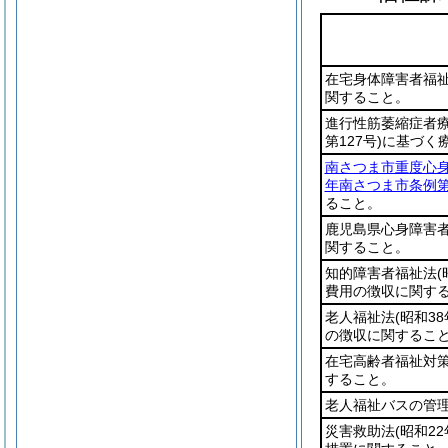
在宅身体障害者福
関すること。
進行性筋萎縮症者
第127号)
に基づく
南さつま市重度心
年南さつま市条例第
ること。
鹿児島県心身障害
関すること。
知的障害者福祉法
(
費用の徴収に関す
老人福祉法
(昭和38
の徴収に関するこ
在宅高齢者福祉対
すること。
老人福祉バスの管
災害救助法
(昭和22