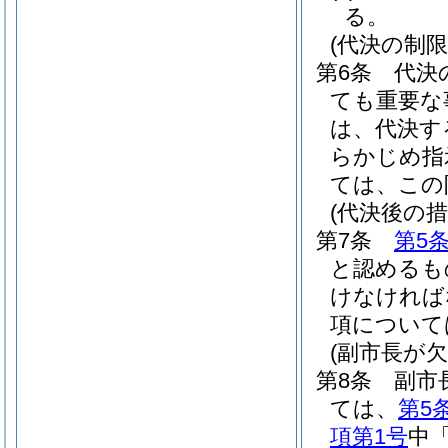
る。
(代決の制限
第6条
代決
ても重要な
は、代決す
らかじめ指
ては、この
(代決後の措
第7条
第5
と認めるも
けなければ
項について
(副市長が
第8条
副市
ては、
第5
項第1号
中