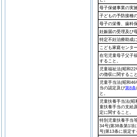
母子保健事業の実
子どもの予防接種
母子の栄養、歯科
妊娠届の受理及び
特定不妊治療助成
こども家庭センタ
在宅児童母子父子
すること。
児童福祉法
(昭和22
の徴収に関するこ
児童手当法
(昭和4
当の認定及び
第8条
と。
児童扶養手当法
(昭
童扶養手当の支給
定に関すること。
特別児童扶養手当
34号)
第38条第1
号)
第13条に規定