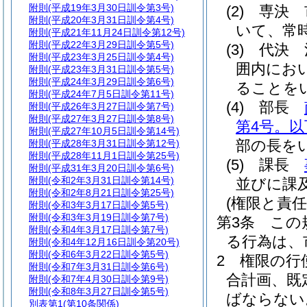
附則
(平成19年3月30日訓令第3号)
(2)
専決 
附則
(平成20年3月31日訓令第4号)
いて、常
附則
(平成21年11月24日訓令第12号)
附則
(平成22年3月29日訓令第5号)
(3)
代決 
附則
(平成23年3月25日訓令第4号)
囲内にお
附則
(平成23年3月31日訓令第5号)
附則
(平成24年3月29日訓令第6号)
ることを
附則
(平成24年7月5日訓令第11号)
(4)
部長
附則
(平成26年3月27日訓令第7号)
附則
(平成27年3月27日訓令第8号)
第4号。
附則
(平成27年10月5日訓令第14号)
部の長を
附則
(平成28年3月31日訓令第12号)
附則
(平成28年11月1日訓令第25号)
(5)
課長
附則
(平成31年3月20日訓令第6号)
附則
(令和2年3月31日訓令第14号)
並びに課
附則
(令和2年8月21日訓令第25号)
(権限と責任
附則
(令和3年3月17日訓令第5号)
附則
(令和3年3月19日訓令第7号)
第3条
この
附則
(令和4年3月17日訓令第7号)
る行為は、
附則
(令和4年12月16日訓令第20号)
附則
(令和6年3月22日訓令第5号)
2
権限の行
附則
(令和7年3月31日訓令第6号)
合計画、既
附則
(令和7年4月30日訓令第9号)
附則
(令和8年3月27日訓令第5号)
ばならない
別表第1
(第10条関係)