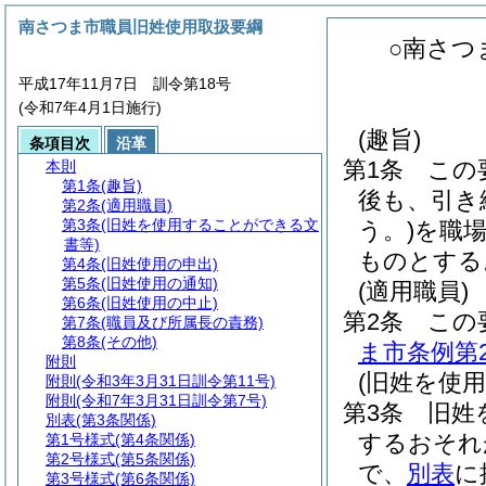
南さつま市職員旧姓使用取扱要綱
○南さつ
平成17年11月7日 訓令第18号
(令和7年4月1日施行)
(趣旨)
条項目次
沿革
第1条
この
本則
第1条
(趣旨)
後も、引き
第2条
(適用職員)
第3条
(旧姓を使用することができる文
う。)
を職
書等)
ものとする
第4条
(旧姓使用の申出)
第5条
(旧姓使用の通知)
(適用職員)
第6条
(旧姓使用の中止)
第2条
この
第7条
(職員及び所属長の責務)
第8条
(その他)
ま市条例第2
附則
(旧姓を使
附則
(令和3年3月31日訓令第11号)
附則
(令和7年3月31日訓令第7号)
第3条
旧姓
別表
(第3条関係)
するおそれ
第1号様式
(第4条関係)
第2号様式
(第5条関係)
で、
別表
に
第3号様式
(第6条関係)