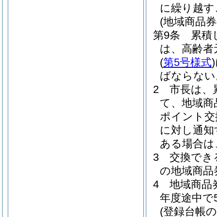
に繰り越す
(地域商品券
第9条
累積
は、高齢者
(
第5号様式
)
ばならない
2
市長は、
て、地域商
ポイント交
に対し通知
ある場合は
3
交換でき
の地域商品
4
地域商品
年度途中で
(登録台帳の