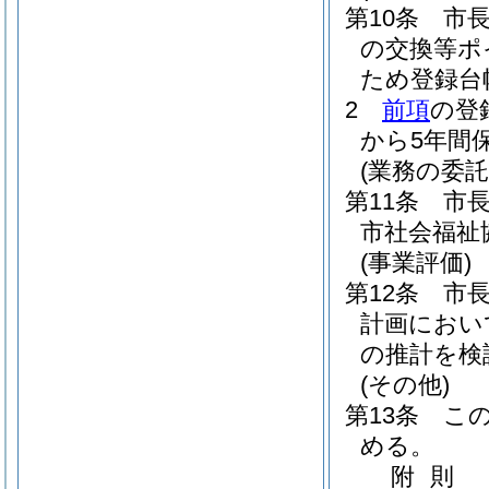
第10条
市
の交換等ポ
ため登録台
2
前項
の登
から5年間
(業務の委託
第11条
市
市社会福祉
(事業評価)
第12条
市
計画におい
の推計を検
(その他)
第13条
こ
める。
附
則