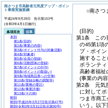
南さつま市高齢者元気度アップ・ポイン
ト事業実施要綱
○南さつ
平成24年9月28日 告示第153号
(令和3年4月1日施行)
(目的)
条項目次
沿革
第1条
この
本則
第1条
(目的)
の45第1
第2条
(事業の内容)
第3条
(ポイント付与の対象活動)
プ・ポイン
第4条
(対象者)
施すること
第5条
(会員の登録)
第6条
(活動団体の登録)
ボランティ
第7条
(ポイントの付与)
高齢者福祉
第8条
(ポイントの取扱い)
第9条
(地域商品券への交換)
(事業の内容
第10条
(登録台帳の調製等)
第2条
元気
第11条
(業務の委託)
第12条
(事業評価)
に対してポ
第13条
(その他)
つま市商工
附則
附則
(平成25年3月27日告示第47号)
いう。以下
附則
(令和3年3月31日告示第90号)