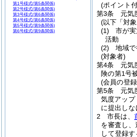
第1号様式
(第5条関係)
(ポイント
第2号様式
(第6条関係)
第3条
元気
第3号様式
(第6条関係)
第4号様式
(第6条関係)
(以下「対
第5号様式
(第9条関係)
(1)
市が実
第6号様式
(第9条関係)
活動
(2)
地域で
(対象者)
第4条
元気
険の第1号
(会員の登録
第5条
元気
気度アップ
に提出しな
2
市長は、
を審査し、
して登録す