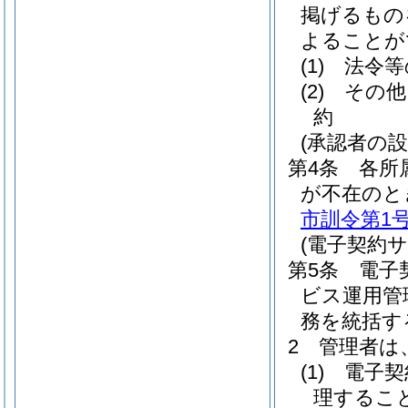
掲げるもの
よることが
(1)
法令等
(2)
その他
約
(承認者の設
第4条
各所
が不在のと
市訓令第1号
(電子契約
第5条
電子
ビス運用管
務を統括す
2
管理者は
(1)
電子契
理するこ