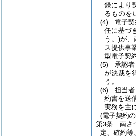
録により
るものを
(4)
電子契
任に基づ
う。)
が、
ス提供事
型電子契
(5)
承認者
が決裁を
う。
(6)
担当者
約書を送
実務を主
(電子契約の
第3条
南さ
定、確約等