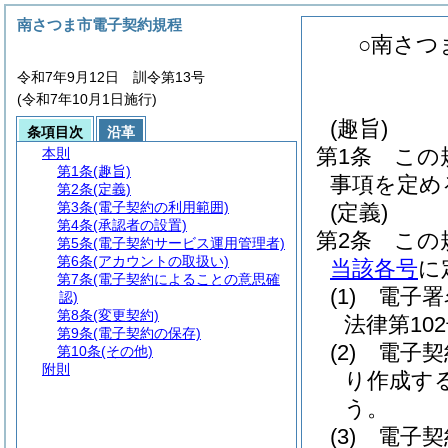
南さつま市電子契約規程
○南さつ
令和7年9月12日 訓令第13号
(令和7年10月1日施行)
(趣旨)
条項目次
沿革
第1条
この
本則
第1条
(趣旨)
事項を定め
第2条
(定義)
第3条
(電子契約の利用範囲)
(定義)
第4条
(承認者の設置)
第2条
この
第5条
(電子契約サービス運用管理者)
第6条
(アカウントの取扱い)
当該各号
に
第7条
(電子契約によることの意思確
(1)
電子署
認)
第8条
(変更契約)
法律第102
第9条
(電子契約の保存)
(2)
電子契
第10条
(その他)
附則
り作成す
う。
(3)
電子契