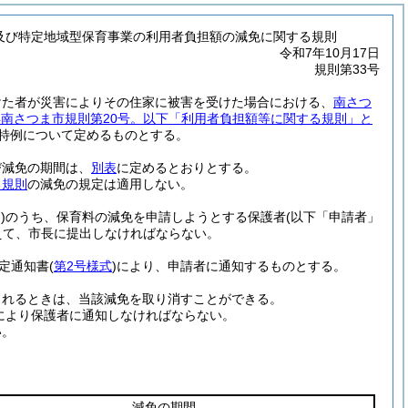
設及び特定地域型保育事業の利用者負担額の減免に関する規則
令和7年10月17日
規則第33号
けた者が災害によりその住家に被害を受けた場合における、
南さつ
7年南さつま市規則第20号。以下「利用者負担額等に関する規則」と
特例について定めるものとする。
び減免の期間は、
別表
に定めるとおりとする。
る規則
の減免の規定は適用しない。
)
のうち、保育料の減免を申請しようとする保護者
(以下「申請者」
えて、市長に提出しなければならない。
定通知書
(
第2号様式
)
により、申請者に通知するものとする。
られるときは、当該減免を取り消すことができる。
により保護者に通知しなければならない。
い。
減免の期間