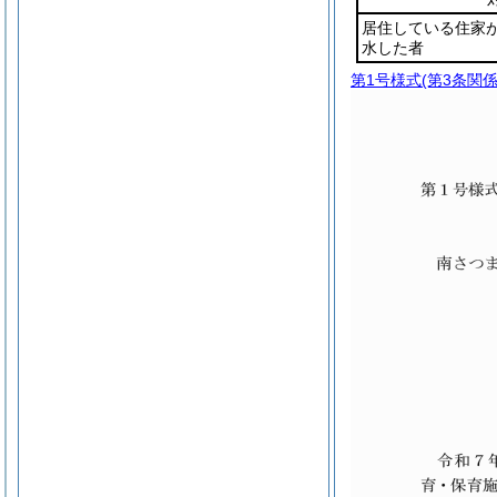
居住している住家
水した者
第1号様式
(第3条関係