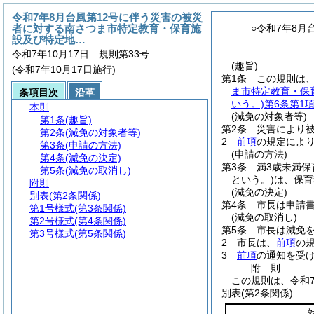
令和7年8月台風第12号に伴う災害の被災
者に対する南さつま市特定教育・保育施
○令和7年8
設及び特定地…
令和7年10月17日 規則第33号
(趣旨)
(令和7年10月17日施行)
第1条
この規則は、
ま市特定教育・保
条項目次
沿革
いう。)
第6条第1
本則
(減免の対象者等)
第1条
(趣旨)
第2条
災害により
第2条
(減免の対象者等)
2
前項
の規定によ
第3条
(申請の方法)
(申請の方法)
第4条
(減免の決定)
第3条
満3歳未満
第5条
(減免の取消し)
という。)
は、保育
附則
(減免の決定)
別表
(第2条関係)
第4条
市長は申請
第1号様式
(第3条関係)
(減免の取消し)
第2号様式
(第4条関係)
第5条
市長は減免
第3号様式
(第5条関係)
2
市長は、
前項
の
3
前項
の通知を受
附
則
この規則は、令和7
別表
(第2条関係)