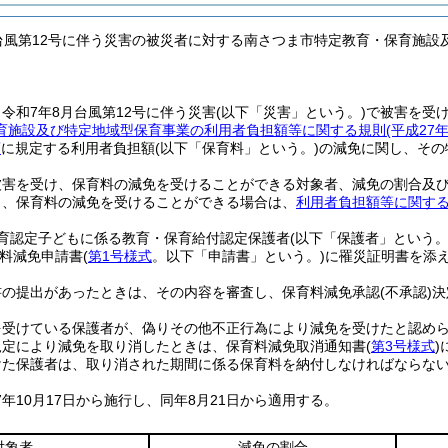
月台風第12号に伴う災害の被災者に対する南さつま市特定教育・保育施
令和7年8月台風第12号に伴う災害
(以下「災害」という。)
で被害を受
育施設及び特定地域型保育事業の利用者負担額等に関する規則
(平成2
項
に規定する利用者負担額
(以下「保育料」という。)
の減免に関し、その
被害を受け、保育料の減免を受けることができる対象者、減免の割合及
り、保育料の減免を受けることができる場合は、
利用者負担額等に関す
保育認定子どもに係る教育・保育給付認定保護者
(以下「保護者」という。
料減免申請書
(
第1号様式
。以下「申請書」という。)
に罹災証明書を添
書の提出があったときは、その内容を審査し、保育料減免承認
(不承認)
決
を受けている保護者が、偽りその他不正行為により減免を受けたと認め
規定により減免を取り消したときは、保育料減免取消通知書
(
第3号様式
)
けた保護者は、取り消された期間に係る保育料を納付しなければならな
年10月17日から施行し、同年8月21日から適用する。
対象者
減免の割合