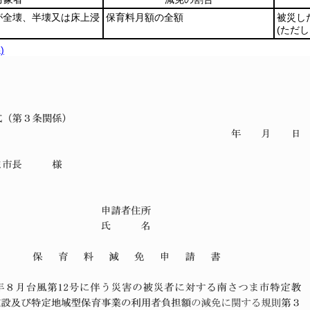
が全壊、半壊又は床上浸
保育料月額の全額
被災し
(ただ
)