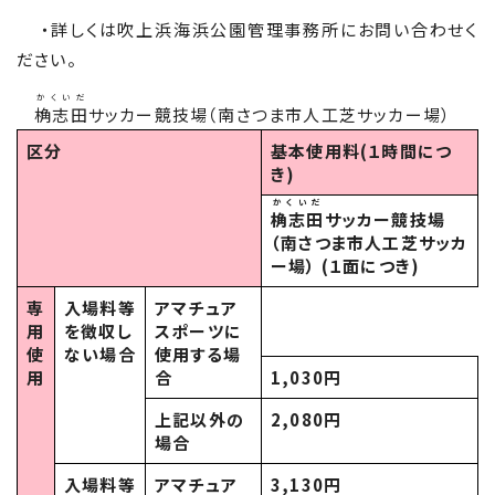
・詳しくは吹上浜海浜公園管理事務所にお問い合わせく
ださい。
かくいだ
桷志田
サッカー競技場（南さつま市人工芝サッカー場）
区分
基本使用料(１時間につ
き)
かくいだ
桷志田
サッカー競技場
（南さつま市人工芝サッカ
ー場） (１面につき)
専
入場料等
アマチュア
用
を徴収し
スポーツに
使
ない場合
使用する場
用
合
1,030円
上記以外の
2,080円
場合
入場料等
アマチュア
3,130円