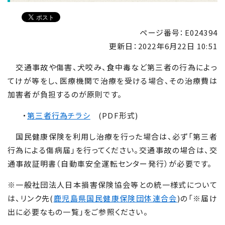
ページ番号：E024394
更新日：
2022年6月22日 10:51
交通事故や傷害、犬咬み
、食中毒
など第三者の行為によっ
てけが等をし、医療機関
で治療を受ける
場合、
その
治療費は
加害者が負担するのが原則です。
・
第三者行為チラシ
(PDF
形式
)
国民健康保険を利用し治療を行った場合は、必ず「第三者
行為による傷病届」を行ってください。交通事故の場合は、交
通事故証明書（自動車安全運転センター発行）が必要です。
※一般社団法人日本損害保険協会等との統一様式について
は、リンク先(
鹿児島県国民健康保険団体連合会
)の「※届け
出に必要なもの一覧」をご参照ください。