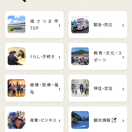
南さつま市
›
›
緊急・防災
TOP
教育・文化・ス
›
›
くらし・手続き
ポーツ
健康・医療・福
›
›
移住・定住
祉
›
›
産業・ビジネス
観光情報