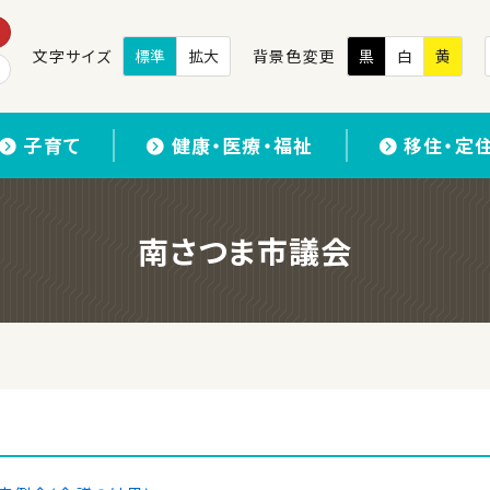
文字サイズ
標準
拡大
背景色変更
黒
白
黄
子育て
健康・医療・福祉
移住・定
南さつま市議会