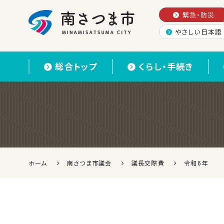
緊急・防災
やさしい日本語
南さつま市
総合トップ
くらし・手続き
ホーム
南さつま市議会
議長交際費
令和6年