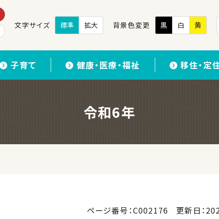
文字サイズ
標準
拡大
背景色変更
黒
白
黄
子育て
健康・医療・福祉
移住・定
令和6年
ページ番号：C002176
更新日：
20