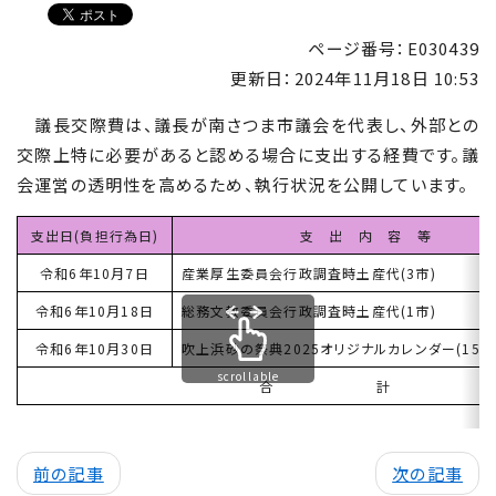
ページ番号：E030439
更新日：
2024年11月18日 10:53
議長交際費は、議長が南さつま市議会を代表し、外部との
交際上特に必要があると認める場合に支出する経費です。議
会運営の透明性を高めるため、執行状況を公開しています。
支出日(負担行為日)
支 出 内 容 等
令和6年10月7日
産業厚生委員会行政調査時土産代(3市)
令和6年10月18日
総務文教委員会行政調査時土産代(1市)
令和6年10月30日
吹上浜砂の祭典2025オリジナルカレンダー(15冊
scrollable
合 計
前の記事
次の記事