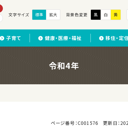
文字サイズ
標準
拡大
背景色変更
黒
白
黄
子育て
健康・医療・福祉
移住・定
令和4年
ページ番号：C001576
更新日：
20