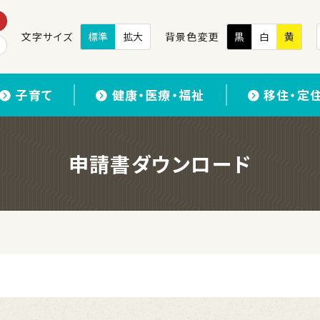
文字サイズ
標準
拡大
背景色変更
黒
白
黄
子育て
健康・医療・福祉
移住・定
申請書ダウンロード