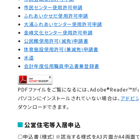
市民センター使用許可申請
ふれあいかせだ使用許可申請
大浦ふれあいセンター使用許可申請
金峰文化センター使用許可申請
公民館使用許可(減免)申請書
体育施設使用許可(兼減免)申請書
水道
会計年度任用職員申込書兼登録書
PDFファイルをご覧になるには、Adobe®Reader™
パソコンにインストールされていない場合は、
アドビ
ダウンロードできます。
公営住宅等入居申込
○申込書（様式）※該当する様式をA3片面かA4両面