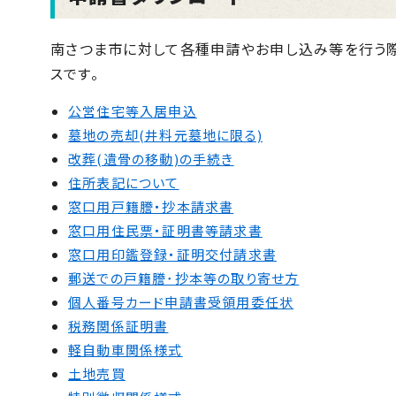
南さつま市に対して各種申請やお申し込み等を行う
スです。
公営住宅等入居申込
墓地の売却(井料元墓地に限る)
改葬(遺骨の移動)の手続き
住所表記について
窓口用戸籍謄・抄本請求書
窓口用住民票・証明書等請求書
窓口用印鑑登録・証明交付請求書
郵送での戸籍謄･抄本等の取り寄せ方
個人番号カード申請書受領用委任状
税務関係証明書
軽自動車関係様式
土地売買