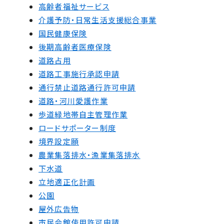
高齢者福祉サービス
介護予防・日常生活支援総合事業
国民健康保険
後期高齢者医療保険
道路占用
道路工事施行承認申請
通行禁止道路通行許可申請
道路・河川愛護作業
歩道緑地帯自主管理作業
ロードサポーター制度
境界設定願
農業集落排水・漁業集落排水
下水道
立地適正化計画
公園
屋外広告物
市民会館使用許可申請