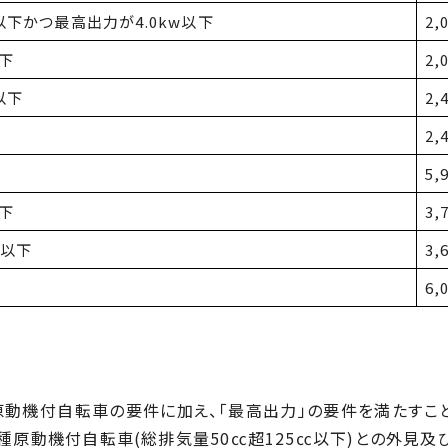
㏄以下かつ最高出力が4.0kw以下
2,
以下
2,
以下
2,
2,
5,
以下
3,
㏄以下
3,
6,
動機付自転車の要件に加え、「最高出力」の要件を満たすこ
種原動機付自転車(総排気量50㏄超125㏄以下)との外見及