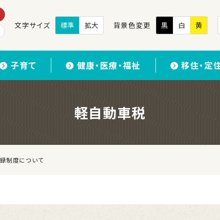
文字サイズ
標準
拡大
背景色変更
黒
白
黄
子育て
健康・医療・福祉
移住・定
軽自動車税
録制度について