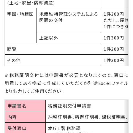
(土地・家屋・償却資産)
字図・地籍図
地籍維持管理システムによる
1
件
300
円
図面の交付
ただし、属性
1件につき30
上記以外
1
件
300
円
閲覧
1
件
300
円
その他
1
件
300
円
※税務証明交付には申請書が必要となりますので、窓口に
用意してある様式に作成していただくか別途Excelファイル
より出力してご使用ください。
申請書名
税務証明交付申請書
内容
納税証明書、所得証明書、課税証明書、
受付窓口
本庁1階 税務課