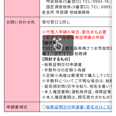
市民税係(5番窓口) TEL：0993-76-15
固定資産税係(6番窓口) TEL：0993-76
各支所 市民課 地域振興係
お問い合わせ先
受付窓口と同じ
※代理人申請の場合、委任状も必要
※郵送での各種税務証明書の申請
【送付先】
〒897-8501 鹿児島県南さつま市加世田
南さつま市役所 税務課
スクロールできます
【同封するもの】
・税務証明交付申請書
・手数料分の定額小為替
※定額小為替は郵便局で購入してくださ
※手数料についてご不明な場合は、税務
・返信用封筒(切手を貼り、宛名を書いてく
・本人確認書類(運転免許証、保険証等)
※本人確認書類は、顔写真付きのものであ
申請書様式
○
税務証明交付申請書・委任状はこちら 