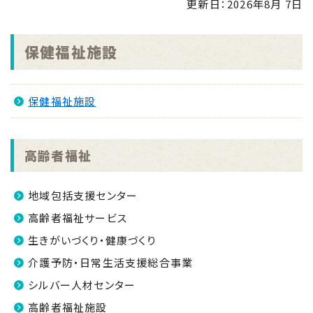
更新日：
2026年8月 7日
せ
NEW
2026.08.04
保健福祉施設
「手のひらで南さつまを」フォトコンキャンペーンを実
施します！
NEW
保健福祉施設
2026.07.31
マイナンバーカード交付休日開庁日
NEW
2026.07.30
高齢者福祉
金峰ふるさと夏まつりの開催について
NEW
2026.07.30
地域包括支援センター
吹上浜海浜公園 婚活イベント2026 第2弾
NEW
高齢者福祉サービス
生きがいづくり・健康づくり
介護予防・日常生活支援総合事業
シルバー人材センター
高齢者福祉施設