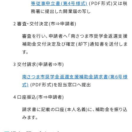
等従事申立書(第4号様式)
(PDF形式)又は税
務署に提出した開業届の写し
2 審査・交付決定(市⇒申請者)
審査を行い、申請者へ「南さつま市奨学金返還支援
補助金交付決定及び確定(却下)通知書を送付しま
す。
3 交付請求(申請者⇒市)
南さつま市奨学金返還支援補助金請求書(第6号様
式)
(PDF形式)を担当窓口へ提出
4 口座振込(市⇒申請者)
請求書に記載の口座(本人名義)に、補助金を振り込
みます。