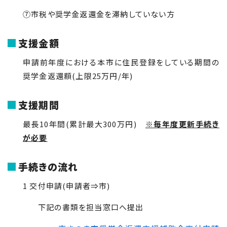
⑦市税や奨学金返還金を滞納していない方
支援金額
申請前年度における本市に住民登録をしている期間の
奨学金返還額(上限
25
万円
/
年)
支援期間
最長
10
年間(累計最大
300
万円)
※毎年度更新手続き
が必要
手続きの流れ
1 交付申請(申請者⇒市)
下記の書類を担当窓口へ提出