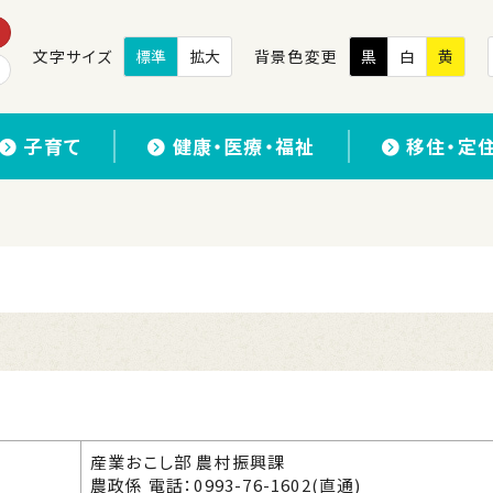
文字サイズ
標準
拡大
背景色変更
黒
白
黄
子育て
健康・医療・福祉
移住・定
産業おこし部 農村振興課
農政係 電話：0993-76-1602(直通)