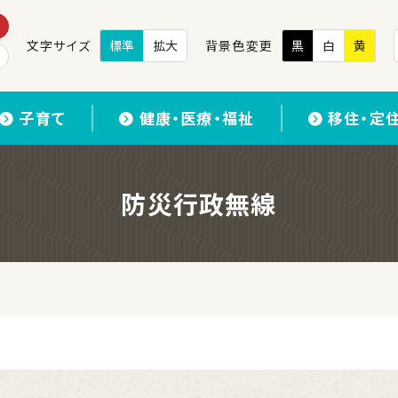
文字サイズ
標準
拡大
背景色変更
黒
白
黄
子育て
健康・医療・福祉
移住・定
防災行政無線