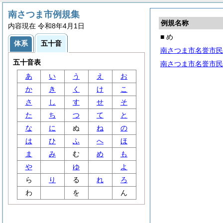
南さつま市例規集
例規名称
内容現在 令和8年4月1日
■ め
体系
五十音
南さつま市名誉市民
五十音表
南さつま市名誉市民
あ
い
う
え
お
か
き
く
け
こ
さ
し
す
せ
そ
た
ち
つ
て
と
な
に
ぬ
ね
の
は
ひ
ふ
へ
ほ
ま
み
む
め
も
や
ゆ
よ
ら
り
る
れ
ろ
わ
を
ん