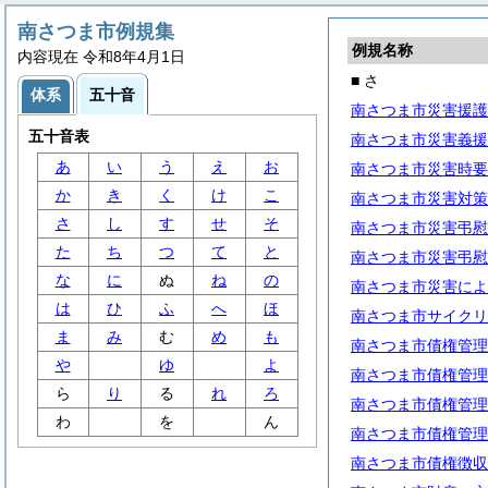
南さつま市例規集
例規名称
内容現在 令和8年4月1日
■ さ
体系
五十音
南さつま市災害援護
五十音表
南さつま市災害義援
あ
い
う
え
お
南さつま市災害時要
か
き
く
け
こ
南さつま市災害対策
さ
し
す
せ
そ
南さつま市災害弔慰
た
ち
つ
て
と
南さつま市災害弔慰
な
に
ぬ
ね
の
南さつま市災害によ
は
ひ
ふ
へ
ほ
南さつま市サイクリ
ま
み
む
め
も
南さつま市債権管理
や
ゆ
よ
南さつま市債権管理
ら
り
る
れ
ろ
南さつま市債権管理
わ
を
ん
南さつま市債権管理
南さつま市債権徴収