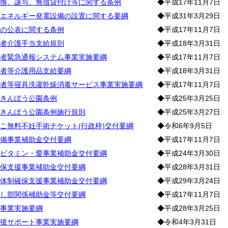
換、譲与、無償貸付け等に関する条例
◆平成17年11月7日
エネルギー発電設備の設置に関する要綱
◆平成31年3月29日
の公表に関する条例
◆平成17年11月7日
者介護手当支給規則
◆平成18年3月31日
者緊急通報システム事業実施要綱
◆平成17年11月7日
者等介護用品支給要綱
◆平成18年3月31日
者等寝具洗濯乾燥消毒サービス事業実施要綱
◆平成17年11月7日
きんぽう公園条例
◆平成25年3月25日
きんぽう公園条例施行規則
◆平成25年3月27日
こ無料不妊手術チケット(行政枠)交付要綱
◆令和6年9月5日
備事業補助金交付要綱
◆平成17年11月7日
ビタミン・愛事業補助金交付要綱
◆平成24年3月30日
保支援事業補助金交付要綱
◆平成28年3月31日
体制確保支援事業補助金交付要綱
◆平成29年3月24日
し部関係補助金等交付要綱
◆平成17年11月7日
事業実施要綱
◆平成28年3月25日
後サポート事業実施要綱
◆令和4年3月31日