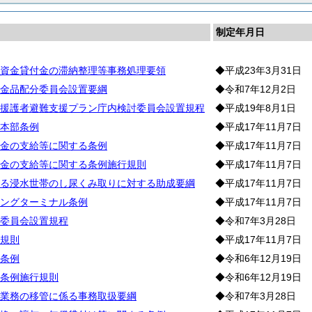
制定年月日
資金貸付金の滞納整理等事務処理要領
◆平成23年3月31日
金品配分委員会設置要綱
◆令和7年12月2日
援護者避難支援プラン庁内検討委員会設置規程
◆平成19年8月1日
本部条例
◆平成17年11月7日
金の支給等に関する条例
◆平成17年11月7日
金の支給等に関する条例施行規則
◆平成17年11月7日
る浸水世帯のし尿くみ取りに対する助成要綱
◆平成17年11月7日
ングターミナル条例
◆平成17年11月7日
委員会設置規程
◆令和7年3月28日
規則
◆平成17年11月7日
条例
◆令和6年12月19日
条例施行規則
◆令和6年12月19日
業務の移管に係る事務取扱要綱
◆令和7年3月28日