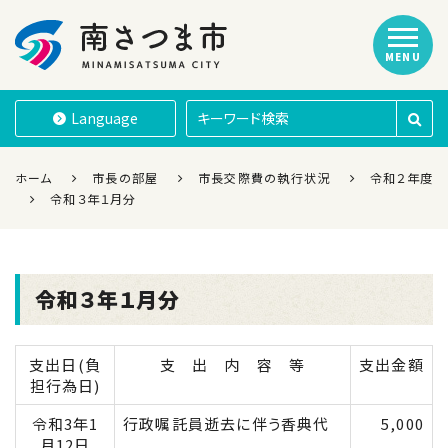
MENU
南さつま市
Language
ホーム
市長の部屋
市長交際費の執行状況
令和２年度
令和３年１月分
令和３年１月分
支出日(負
支 出 内 容 等
支出金額
担行為日)
令和3年1
行政嘱託員逝去に伴う香典代
5,000
月12日