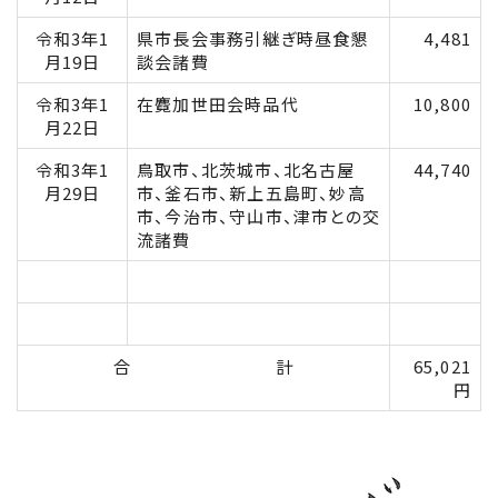
令和3年1
県市長会事務引継ぎ時昼食懇
4,481
月19日
談会諸費
令和3年1
在麑加世田会時品代
10,800
月22日
令和3年1
鳥取市、北茨城市、北名古屋
44,740
月29日
市、釜石市、新上五島町、妙高
市、今治市、守山市、津市との交
流諸費
合 計
65,021
円