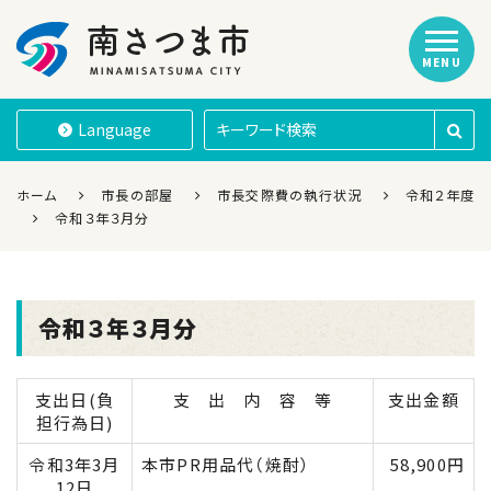
MENU
南さつま市
Language
ホーム
市長の部屋
市長交際費の執行状況
令和２年度
令和３年３月分
令和３年３月分
支出日(負
支 出 内 容 等
支出金額
担行為日)
令和3年3月
本市PR用品代（焼酎）
58,900円
12日