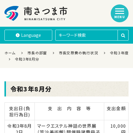
MENU
南さつま市
Language
ホーム
市長の部屋
市長交際費の執行状況
令和３年度
令和3年8月分
令和3年8月分
支出日(負
支 出 内 容 等
支出金額
担行為日)
令和3年8月
マークエステル神話の世界展
10,000
2日
（笠沙美術館）開催時諸費冊子
円