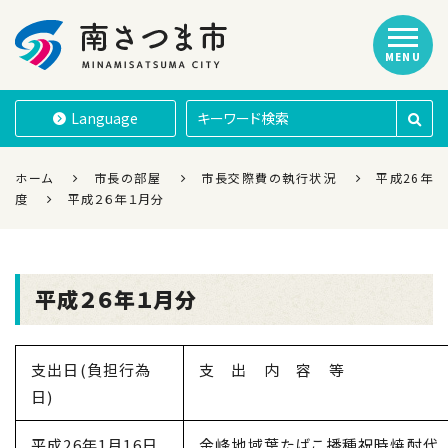
MENU
南さつま市
Language
ホーム
市長の部屋
市長交際費の執行状況
平成26年
度
平成２６年１月分
平成２６年１月分
支出日(負担行為
支 出 内 容 等
日)
平成26年1月16日
金峰地域葉たばこ播種祝時焼酎代