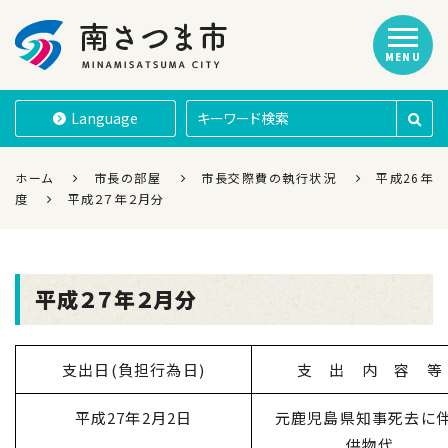
MENU
南さつま市
Language
ホーム
市長の部屋
市長交際費の執行状況
平成26年
度
平成２７年２月分
平成２７年２月分
支出日(負担行為日)
支 出 内 容 等
平成27年2月2日
元鹿児島県知事死去に
供物代