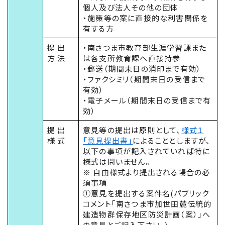
個人及び法人その他の団体
・施策等の案に直接的な利害関係を
有する方
提 出
・南さつま市教育部生涯学習課また
方 法
は各支所教育課へ直接持参
・郵送（期間末日の消印まで有効）
・ファクシミリ（期間末日の受信まで
有効）
・電子メール（期間末日の受信まで有
効）
提 出
意見等の提出は原則として、
様式１
様 式
「意見提出書」
によることとしますが、
以下の事項が記入されていれば特に
様式は問いません。
※ 自由様式より提出される場合の必
須事項
①意見を提出する案件名(パブリック
コメント｢南さつま市加世田麓伝統的
建造物群保存地区防災計画（案）｣へ
の意見とご記入下さい。)