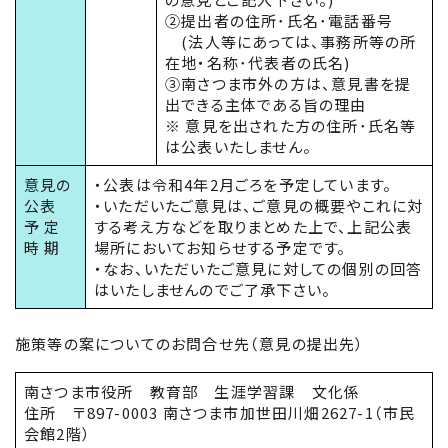
②提出者の住所･氏名･電話番号
(法人等にあっては、事務所等の所
在地・名称･代表者の氏名)
③南さつま市外の方は、意見書を提
出できる主体である旨の理由
※ 意見を出された方の住所･氏名等
は公表いたしません。
意見の
・公表は令和4年2月ごろを予定しています。
公表
・いただいたご意見は、ご意見の概要やこれに対
予 定
する考え方などを取りまとめた上で、上記公表
時 期
場所においてお知らせする予定です。
・なお、いただいたご意見に対しての個別の回答
はいたしませんのでご了承下さい。
施策等の案についてのお問合せ先（意見の提出先）
南さつま市役所 教育部 生涯学習課 文化係
住所 〒897-0003 南さつま市加世田川畑2627-1（市民
会館2階）