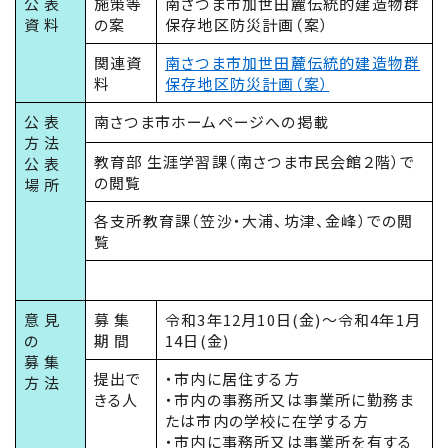
公 表
施策等
南さつま市加世田麓伝統的建造物群
資 料
の案
保存地区防災計画（案）
関連資
南さつま市加世田麓伝統的建造物群
料
保存地区防災計画（案）
公 表
南さつま市ホームページへの掲載
方 法
教育部 生涯学習課（南さつま市民会館２階）で
公 表
の閲覧
場 所
各支所教育課（笠沙・大浦、坊津、金峰）での閲
覧
意 見
募 集
令和3年12月10日(金)～令和4年1月
の
期 間
14日(金)
募 集
提出で
・市内に居住する方
方 法
きる人
・市内の事務所又は事業所に勤務ま
たは市内の学校に在学する方
・市内に事務所又は事業所を有する