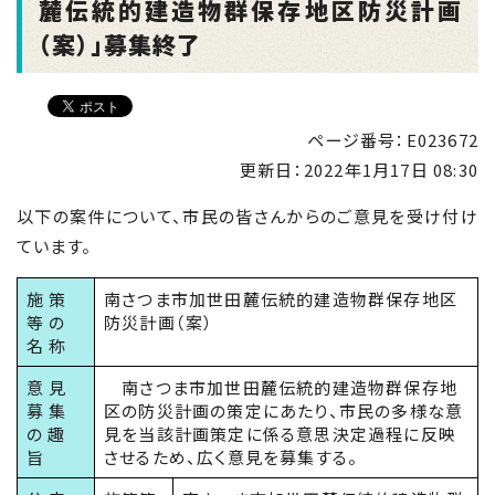
麓伝統的建造物群保存地区防災計画
（案）」募集終了
ページ番号：E023672
更新日：
2022年1月17日 08:30
以下の案件について、市民の皆さんからのご意見を受け付け
ています。
施 策
南さつま市加世田麓伝統的建造物群保存地区
等 の
防災計画（案）
名 称
意 見
南さつま市加世田麓伝統的建造物群保存地
募 集
区の防災計画の策定にあたり、市民の多様な意
の 趣
見を当該計画策定に係る意思決定過程に反映
旨
させるため、広く意見を募集する。