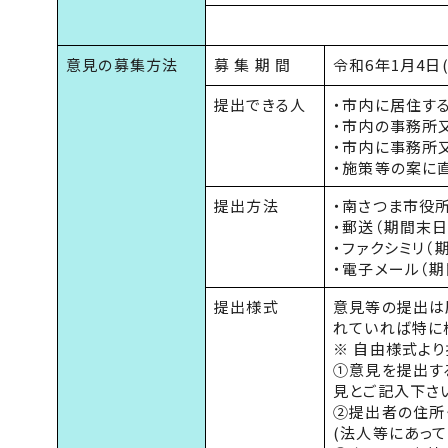
意見の募集方法
募 集 期 間
令和6年1月4日(
提出できる人
・市内に居住す
・市内の事務所
・市内に事務所
・施策等の案に
提出方法
・南さつま市役
・郵送（期間末
・ファクシミリ（
・電子メール（
提出様式
意見等の提出は
れていれば特に
※ 自由様式よ
①意見を提出する
見とご記入下さい
②提出者の住所
(法人等にあっ