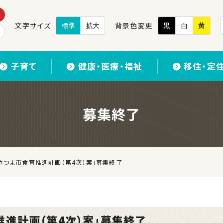
文字サイズ
標準
拡大
背景色変更
黒
白
黄
子育て
健康・医療・福祉
移住・定
募集終了
さつま市食育推進計画（第4次）案」募集終了
推進計画（第4次）案」募集終了