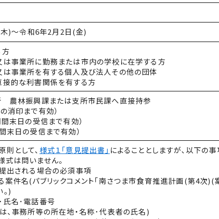
木)～令和6年2月2日(金)
る方
又は事業所に勤務または市内の学校に在学する方
又は事業所を有する個人及び法人その他の団体
直接的な利害関係を有する方
所 農林振興課または支所市民課へ直接持参
日の消印まで有効）
期間末日の受信まで有効）
期間末日の受信まで有効）
原則として、
様式１「意見
提出
書」
によることとしますが、以下の
様式は問いません。
り提出される場合の必須事項
案件名(パブリックコメント｢南さつま市食育推進計画(第4次)(案
。)
･氏名･電話番号
ては、事務所等の所在地・名称･代表者の氏名)