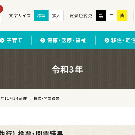
文字サイズ
標準
拡大
背景色変更
黒
白
黄
子育て
健康・医療・福祉
移住・定
令和3年
年11月14日執行） 投票・開票結果
執行） 投票・開票結果