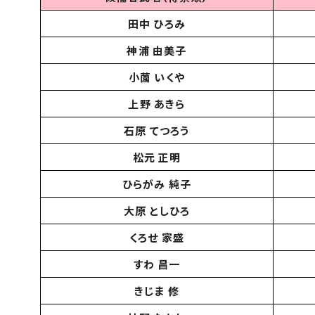
田中 ひろみ
神浦 由美子
小薗 いくや
上野 あきら
石原 てつろう
松元 正明
ひらがみ 純子
大原 としひろ
くろせ 家盛
すわ 昌一
きじま 修