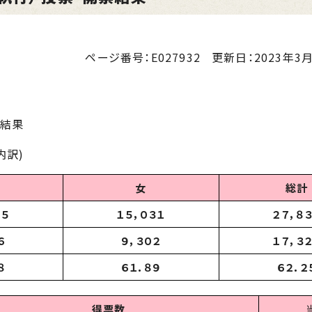
ページ番号：E027932
更新日：
2023年3月
 結果
内訳)
女
総計
０５
１５，０３１
２７，８
６
９，３０２
１７，３
８
６１．８９
６２．２
得票数