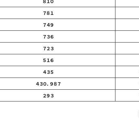
８１０
７８１
７４９
７３６
７２３
５１６
４３５
４３０．９８７
２９３