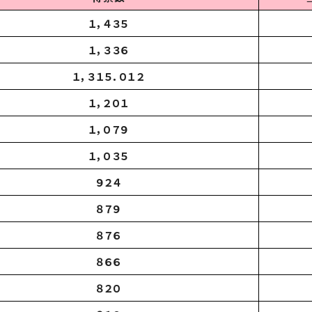
１，４３５
１，３３６
１，３１５．０１２
１，２０１
１，０７９
１，０３５
９２４
８７９
８７６
８６６
８２０