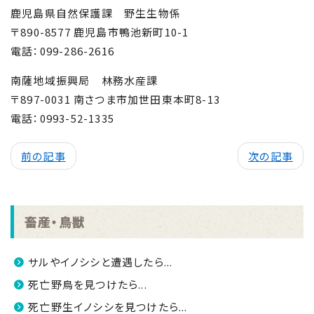
鹿児島県自然保護課 野生生物係
〒
890-8577
鹿児島市鴨池新町
10-1
電話：
099-286-2616
南薩地域振興局 林務水産課
〒
897-0031
南さつま市加世田東本町
8-13
電話：
0993-52-1335
前の記事
次の記事
畜産・鳥獣
サルやイノシシと遭遇したら...
死亡野鳥を見つけたら...
死亡野生イノシシを見つけたら...