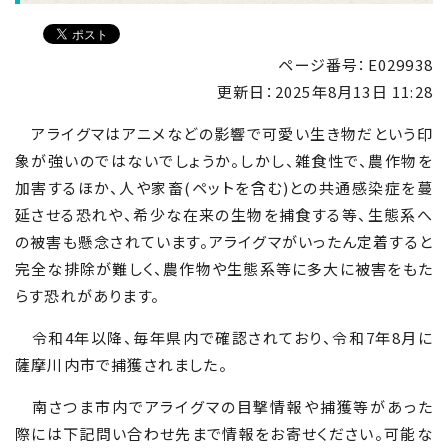
ページ番号：E029938
更新日：
2025年8月13日 11:28
アライグマはアニメなどの影響で可愛い生き物だという印
象が強いのではないでしょうか。しかし、雑食性で、農作物を
加害するほか、人や家畜
(
ペットを含む
)
との共通感染症を蔓
延させる恐れや、希少な在来の生物を捕食する等、生態系へ
の被害も懸念されています。アライグマがいったん定着すると
完全な排除が難しく、農作物や生態系等に多大に被害をもた
らす恐れがあります。
令和4年以降、毎年県内で確認されており、令和
7
年
8
月に
薩摩川内市で捕獲されました。
南さつま市内でアライグマの目撃情報や捕獲等があった
際には下記問い合わせ先まで情報をお寄せください。可能な