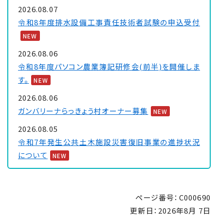
2026.08.07
令和8年度排水設備工事責任技術者試験の申込受付
NEW
2026.08.06
令和8年度パソコン農業簿記研修会(前半)を開催しま
す。
NEW
2026.08.06
ガンバリーナらっきょう村オーナー募集
NEW
2026.08.05
令和7年発生公共土木施設災害復旧事業の進捗状況
について
NEW
2026.08.03
サルやイノシシと遭遇したら...
NEW
ページ番号：C000690
2026.07.31
更新日：
2026年8月 7日
■条件付一般競争入札(総合評価方式) 8月24日入