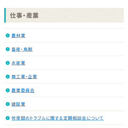
(開)札分
NEW
仕事・産業
2026.07.31
■指名競争入札(閲覧図書) 8月21日入(開)札分
NEW
農林業
2026.07.31
畜産・鳥獣
■条件付一般競争入札(入札公告) 8月21日入(開)
札分
NEW
水産業
2026.07.30
商工業・企業
求人情報誌（ハローワーク加世田より＿令和8年7月
30日発行分）
NEW
農業委員会
2026.07.27
【入札結果】「情報セキュリティ外部監査業務委託」に
建設業
係る一般競争入札結果について
NEW
労使間のトラブルに関する定期相談会について