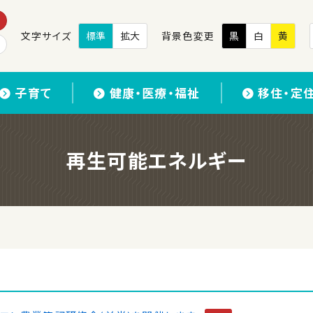
文字サイズ
標準
拡大
背景色変更
黒
白
黄
子育て
健康・医療・福祉
移住・定
再生可能エネルギー