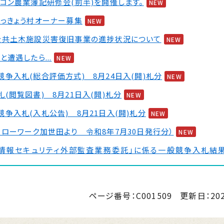
コン農業簿記研修会(前半)を開催します。
NEW
らっきょう村オーナー募集
NEW
公共土木施設災害復旧事業の進捗状況について
NEW
と遭遇したら...
NEW
争入札(総合評価方式) 8月24日入(開)札分
NEW
(閲覧図書) 8月21日入(開)札分
NEW
争入札(入札公告) 8月21日入(開)札分
NEW
ローワーク加世田より＿令和8年7月30日発行分）
NEW
「情報セキュリティ外部監査業務委託」に係る一般競争入札結
争入札(総合評価方式) 8月21日入(開)札分
ページ番号：C001509
更新日：
20