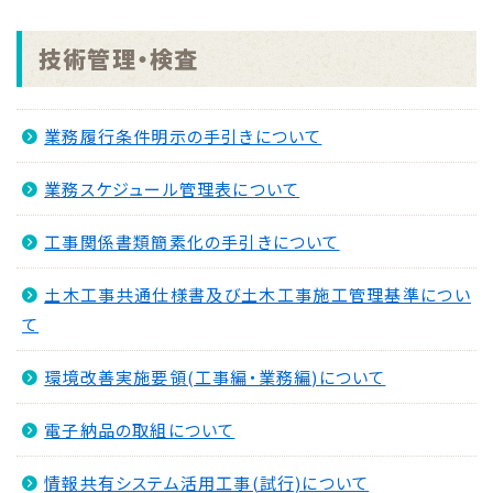
(開)札分
NEW
技術管理・検査
2026.07.31
■指名競争入札(閲覧図書) 8月21日入(開)札分
NEW
業務履行条件明示の手引きについて
2026.07.31
業務スケジュール管理表について
■条件付一般競争入札(入札公告) 8月21日入(開)
札分
NEW
工事関係書類簡素化の手引きについて
2026.07.30
土木工事共通仕様書及び土木工事施工管理基準につい
求人情報誌（ハローワーク加世田より＿令和8年7月
て
30日発行分）
NEW
2026.07.27
環境改善実施要領(工事編・業務編)について
【入札結果】「情報セキュリティ外部監査業務委託」に
係る一般競争入札結果について
電子納品の取組について
NEW
情報共有システム活用工事(試行)について