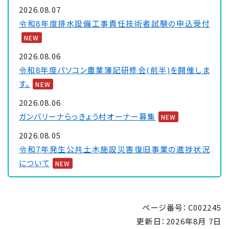
2026.08.07
令和8年度排水設備工事責任技術者試験の申込受付
NEW
2026.08.06
令和8年度パソコン農業簿記研修会(前半)を開催しま
す。
NEW
2026.08.06
ガンバリーナらっきょう村オーナー募集
NEW
2026.08.05
令和7年発生公共土木施設災害復旧事業の進捗状況
について
NEW
2026.08.03
サルやイノシシと遭遇したら...
NEW
ページ番号：C002245
2026.07.31
更新日：
2026年8月 7日
■条件付一般競争入札(総合評価方式) 8月24日入