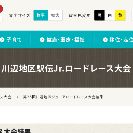
文字サイズ
標準
拡大
背景色変更
黒
白
黄
子育て
健康・医療・福祉
移住・定
川辺地区駅伝Jr.ロードレース大会
ース大会
第25回川辺地区ジュニアロードレース大会結果
ス大会結果