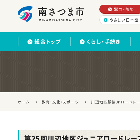
緊急・防災
やさしい日本語
南さつま市
総合トップ
くらし・手続き
ホーム
教育・文化・スポーツ
川辺地区駅伝Jr.ロードレ
第25回川辺地区ジュニアロードレー