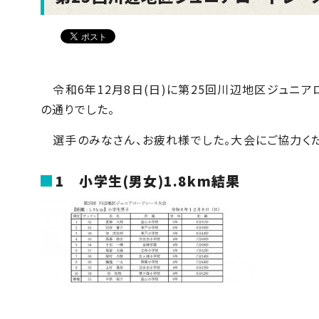
令和6年
12
月8日
(
日
)
に第
25
回川辺地区ジュニア
の通りでした。
選手のみなさん、お疲れ様でした。大会にご協力くだ
1
小学生
(
男女
)1.8km
結果