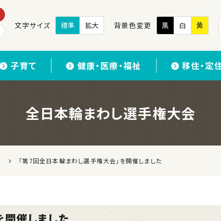
文字サイズ
標準
拡大
背景色変更
黒
白
黄
子育て
健康・医療・福祉
移住・定
全日本輪まわし選手権大会
「第7回全日本輪まわし選手権大会」を開催しました
を開催しました