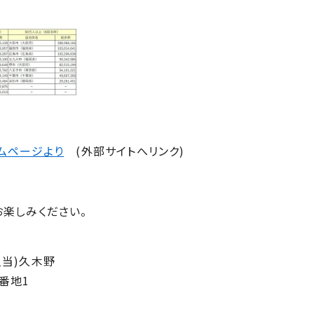
ムページより
(外部サイトへリンク)
楽しみください。
担当)久木野
番地
1