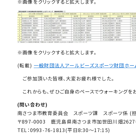
※画像をクリックすると拡大します。
※画像をクリックすると拡大します。
(転載)
一般財団法人アールビーズスポーツ財団ホー
ご参加頂いた皆様、大変お疲れ様でした。
これからも、ぜひご自身のペースでウォーキングをお
(問い合わせ)
南さつま市教育委員会 スポーツ課 スポーツ係 (
〒
897-0003
鹿児島県南さつま市加世田川畑
2627
TEL：
0993-76-1813
(平日
8
:
30
～
17
:
15
)