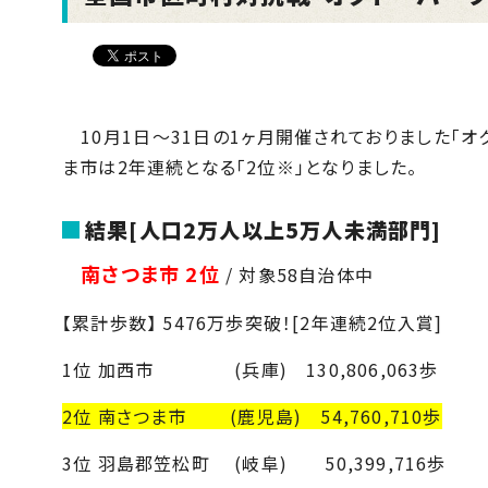
10月1日～
31
日の1ヶ月開催されておりました「オ
ま市は2年連続となる「2位※」となりました。
結果
[
人口2万人以上5万人未満部門
]
南さつま市
2位
/ 対象
58
自治体中
【累計歩数】 5476万歩突破！[2年連続2位入賞]
1位 加西市 (兵庫) 130,806,063歩
2位 南さつま市 (鹿児島) 54,760,710歩
3位 羽島郡笠松町 (岐阜) 50,399,716歩