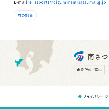
E-mail：
e_ssports@city.minamisatsuma.lg.jp
前の記事
市役所のご案内
プライバシーポ