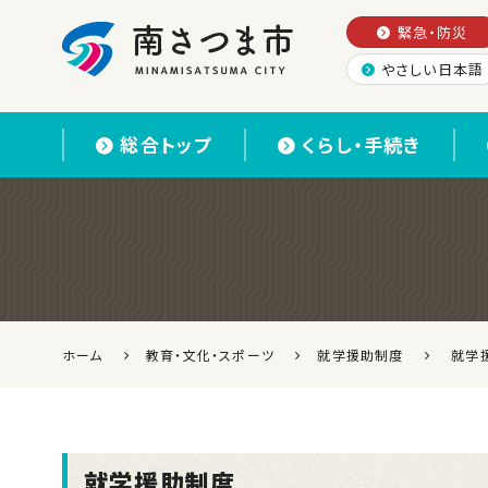
緊急・防災
やさしい日本語
南さつま市
総合トップ
くらし・手続き
ホーム
教育・文化・スポーツ
就学援助制度
就学
就学援助制度