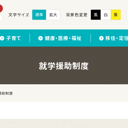
文字サイズ
標準
拡大
背景色変更
黒
白
黄
子育て
健康・医療・福祉
移住・定
就学援助制度
援助制度