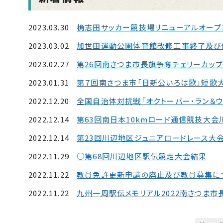
2023.03.30
桷志田サッカー競技場リニューアルオープ
2023.03.02
加世田運動公園体育館改修工事終了及び
2023.02.27
第26回南さつま市長旗争奪チェリーカッ
2023.01.31
第７回南さつま市「日新公いろは歌」短歌
2022.12.20
全国自治体対抗戦「オクトーバー・ラン＆ウ
2022.12.14
第63回南日本10kmロード通信競技大
2022.12.14
第23回川辺地区ジュニアロードレース大
2022.11.29
○第68回川辺地区駅伝競走大会結果
2022.11.22
教員免許更新申請の廃止及び教員募集に
2022.11.22
九州一周駅伝メモリアル2022南さつま