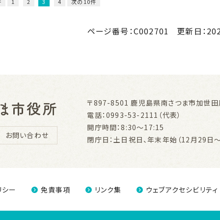
件
1
2
3
4
次の10件
ページ番号：C002701
更新日：
20
〒897-8501
鹿児島県南さつま市加世田川
電話：0993-53-2111（代表）
開庁時間：8:30～17:15
お問い合わせ
閉庁日：土日祝日、年末年始（12月29日～
リシー
免責事項
リンク集
ウェブアクセシビリティ