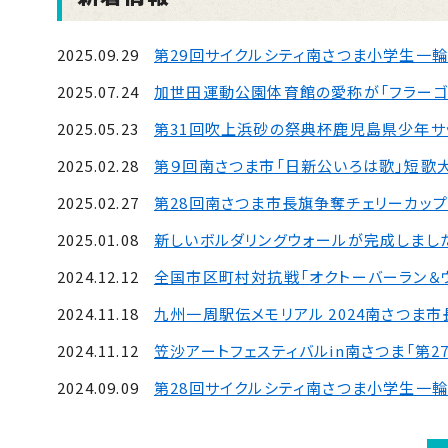
2025.09.29
第29回サイクルシティ南さつま小学生一輪
2025.07.24
加世田運動公園体育館の愛称が「フラーゴラ
2025.05.23
第31回吹上浜砂の祭典杯鹿児島県少年サ
2025.02.28
第９回南さつま市「日新公いろは歌」短歌
2025.02.27
第28回南さつま市長旗争奪チェリーカッ
2025.01.08
新しいボルダリングウォールが完成しまし
2024.12.12
全国市区町村対抗戦「オクトーバーラン＆ウ
2024.11.18
九州一周駅伝メモリアル 2024南さつ
2024.11.12
笠沙アートフェスティバルin南さつま「第
2024.09.09
第28回サイクルシティ南さつま小学生一輪