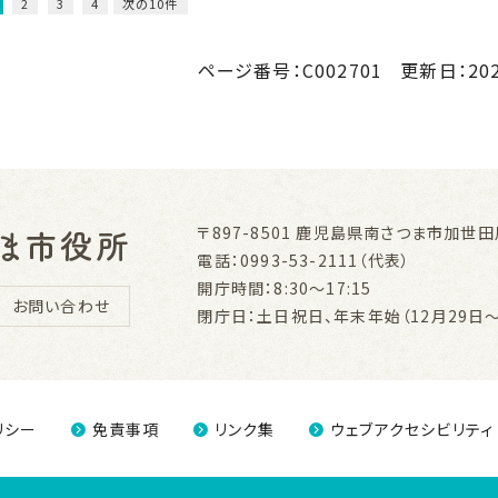
2
3
4
次の10件
ページ番号：C002701
更新日：
20
〒897-8501
鹿児島県南さつま市加世田川
電話：0993-53-2111（代表）
開庁時間：8:30～17:15
お問い合わせ
閉庁日：土日祝日、年末年始（12月29日～
リシー
免責事項
リンク集
ウェブアクセシビリティ