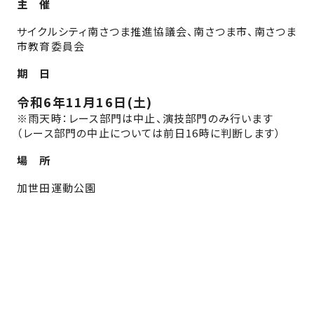
主 催
サイクルシティ南さつま推進協議会、南さつま市、南さつま
市教育委員会
期 日
令和6年
11
月
16
日(土)
※
雨天時：レース部門は中止、演技部門のみ行います
（レース部門の中止については前日
16
時に判断します）
場 所
加世田運動公園