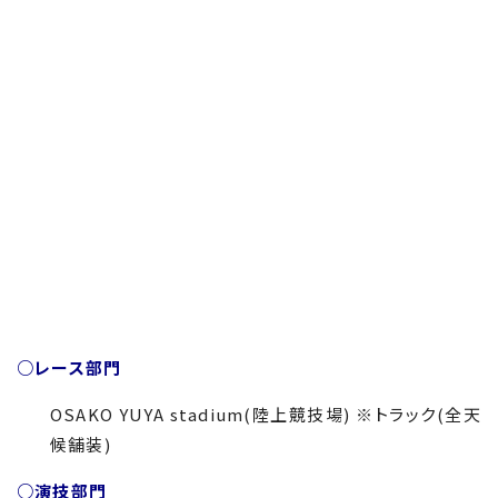
○レース部門
OSAKO YUYA stadium(
陸上競技場
)
※トラック
(
全天
候舗装
)
○演技部門