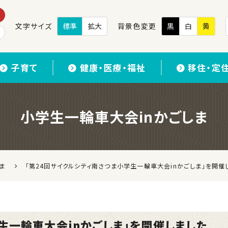
文字サイズ
標準
拡大
背景色変更
黒
白
黄
子育て
健康・医療・福祉
移住・定
小学生一輪車大会inかごしま
ま
「第24回サイクルシティ南さつま小学生一輪車大会inかごしま」を開催
生一輪車大会inかごしま」を開催しました