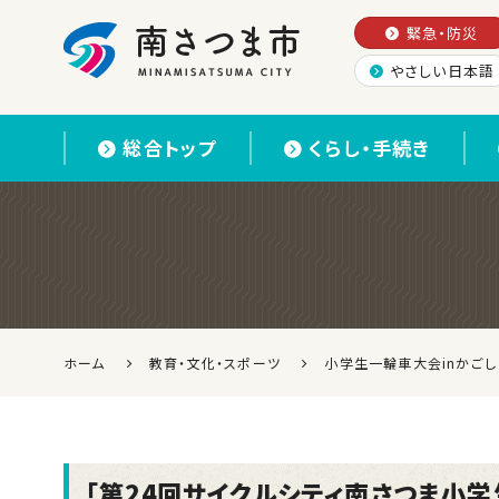
緊急・防災
やさしい日本語
南さつま市
総合トップ
くらし・手続き
ホーム
教育・文化・スポーツ
小学生一輪車大会inかごし
「第24回サイクルシティ南さつま小学