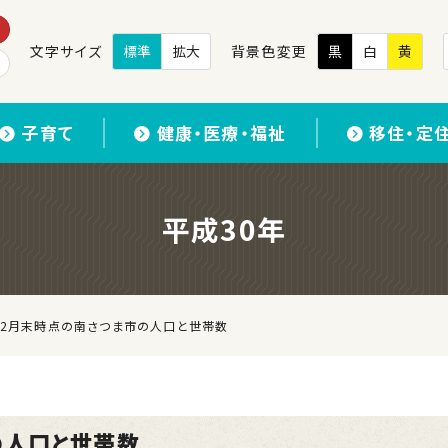
文字サイズ
標準
拡大
背景色変更
黒
白
黄
子育て
健康・医療・福祉
移住・定
平成30年
12月末時点の南さつま市の人口と世帯数
の人口と世帯数