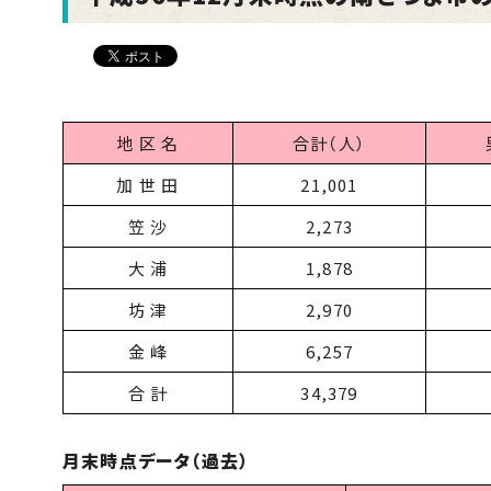
地 区 名
合計（人）
加 世 田
21,001
笠 沙
2,273
大 浦
1,878
坊 津
2,970
金 峰
6,257
合 計
34,379
月末時点データ（過去）