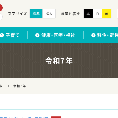
文字サイズ
標準
拡大
背景色変更
黒
白
黄
子育て
健康・医療・福祉
移住・定
令和7年
数
令和7年