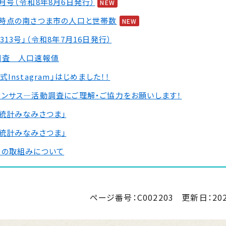
月号（令和8年8月6日発行）
NEW
末時点の南さつま市の人口と世帯数
NEW
313号」（令和8年7月16日発行）
調査 人口速報値
Instagram」はじめました！！
センサス―活動調査にご理解・ご協力をお願いします！
統計みなみさつま」
統計みなみさつま」
タの取組みについて
「統計みなみさつま」
ページ番号：C002203
更新日：
20