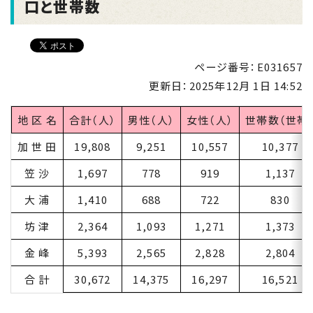
口と世帯数
ページ番号：E031657
更新日：
2025年12月 1日 14:52
地 区 名
合計（人）
男性（人）
女性（人）
世帯数（世帯
加 世 田
19,808
9,251
10,557
10,377
笠 沙
1,697
778
919
1,137
大 浦
1,410
688
722
830
坊 津
2,364
1,093
1,271
1,373
金 峰
5,393
2,565
2,828
2,804
合 計
30,672
14,375
16,297
16,521