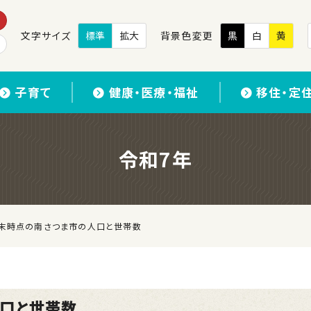
文字サイズ
標準
拡大
背景色変更
黒
白
黄
子育て
健康・医療・福祉
移住・定
令和7年
月末時点の南さつま市の人口と世帯数
人口と世帯数