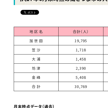
地 区 名
合計（人）
加 世 田
19,795
笠 沙
1,718
大 浦
1,458
坊 津
2,390
金 峰
5,408
合 計
30,769
月末時点データ（過去）