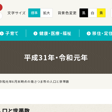
文字サイズ
標準
拡大
背景色変更
黒
白
黄
子育て
健康・医療・福祉
移住・定
平成31年・令和元年
令和元年6月末時点の南さつま市の人口と世帯数
人口と世帯数