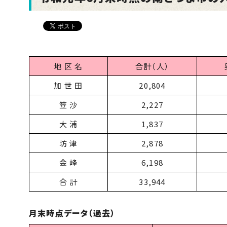
地 区 名
合計（人）
加 世 田
20,804
笠 沙
2,227
大 浦
1,837
坊 津
2,878
金 峰
6,198
合 計
33,944
月末時点データ（過去）