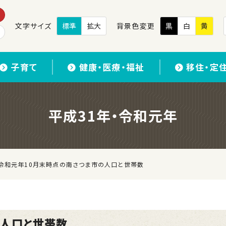
文字サイズ
標準
拡大
背景色変更
黒
白
黄
子育て
健康・医療・福祉
移住・定
平成31年・令和元年
令和元年10月末時点の南さつま市の人口と世帯数
の人口と世帯数