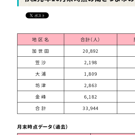
地 区 名
合計（人）
加 世 田
20,892
笠 沙
2,198
大 浦
1,809
坊 津
2,863
金 峰
6,182
合 計
33,944
月末時点データ（過去）