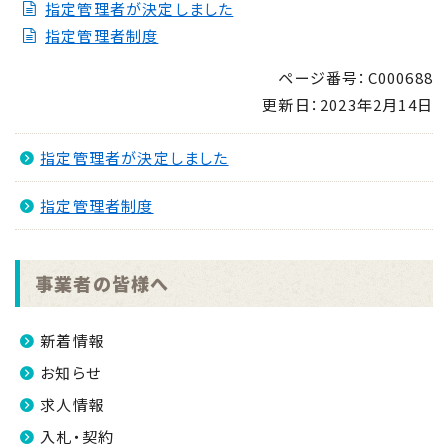
指定管理者が決定しました
支援事業補助金
指定管理者制度
2023.01.04
南さつま市配合飼料高騰対策支援事業補助金につい
ページ番号：C000688
て
更新日：
2023年2月14日
2022.12.19
指定管理者が決定しました
被覆資材価格高騰対策緊急支援事業のご案内
2022.12.05
指定管理者制度
令和５・６年度南さつま市入札参加資格審査申請につ
いて
事業者の皆様へ
2022.10.28
肥料価格高騰対策のご案内
新着情報
2022.05.13
お知らせ
令和4年度総合評価方式（特別簡易型）による入札に
求人情報
ついて
入札・契約