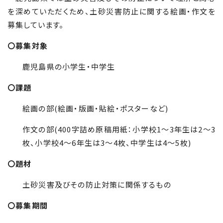
を深めていただくため、土砂災害防止に関する絵画・作文を
募集しています。
〇募集対象
鹿児島県の小学生・中学生
〇課題
絵画の部(絵画・版画・貼絵・ポスターなど)
作文の部(
400
字詰め原稿用紙：小学校
1
～
3
年生は
2
～
3
枚、小学校
4
～
6
年生は
3
～
4
枚、中学生は
4
～
5
枚)
〇題材
土砂災害及びその防止対策に関係するもの
〇募集期間