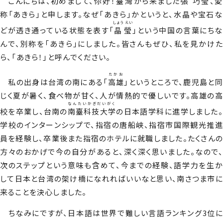
こんにちは、初めまして、
你好
！
臺灣
から来ました
張
巧瑩
、愛
称「あきら」と申します。なぜ「あきら」かというと、水晶や宝石な
しょうえい
どが透き通っている状態を表す「
晶瑩
」という中国の言葉にちな
んで、別称を「あきら」にしました。皆さんもぜひ、私を見かけた
ら、「あきら！」と呼んでください。
たかお
私の出身は台湾の南にある「
高雄
」というところで、鹿児島と同
じく夏が暑く、食べ物が甘く、人が情熱的で優しいです。高雄の高
なんたいかぎだいがく
校を卒業し、台南の
南臺科技大学
の日本語学科に進学しました。
学校のインターンシップで、指宿の唐船峡、指宿市国際観光推進
員を経験し、卒業後また指宿のホテルに就職しました。たくさんの
方々のおかげで今の自分があると、深く深く思いました。なので、
次のステップという意味も含めて、今までの経験、語学力を生か
して日本と台湾の架け橋になれればいいなと思い、南さつま市に
来ることを決心しました。
ちなみにですが、日本語は世界で難しい言語ランキング3位に