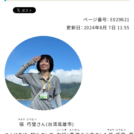
ページ番号：E029821
更新日：
2024年8月 7日 11:55
チョウ
コウエイ
張
巧瑩
さん(台湾高雄市)
ニーハオ
たいわん
チョウ
コウエイ